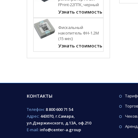
FPrint-22ПТК, черный
Узнать стоимость
Фискальный
накопитель ФН-1.2М
(15 мес)
Узнать стоимость
КОНТАКТЫ
Тариф
Торго
Телефон:
8 800 600 71 54
Адрес:
443070, г.Самара,
Чеков
ул.Дзержинского, д.13А, оф.210
Аренд
E-mail:
info@center-a.group