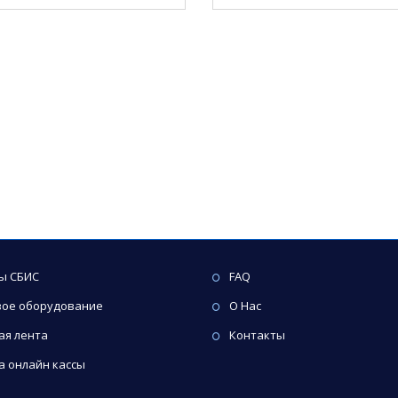
ы СБИС
FAQ
вое оборудование
О Нас
ая лента
Контакты
а онлайн кассы