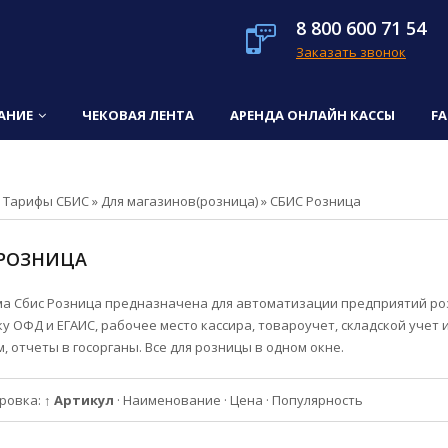
8 800 600 71 54
Заказать звонок
АНИЕ
ЧЕКОВАЯ ЛЕНТА
АРЕНДА ОНЛАЙН КАССЫ
F
»
Тарифы СБИС
»
Для магазинов(розница)
»
СБИС Розница
 РОЗНИЦА
а Сбис Розница предназначена для автоматизации предприятий роз
у ОФД и ЕГАИС, рабочее место кассира, товароучет, складской учет и
, отчеты в госорганы. Все для розницы в одном окне.
ровка:
↑ Артикул
·
Наименование
·
Цена
·
Популярность